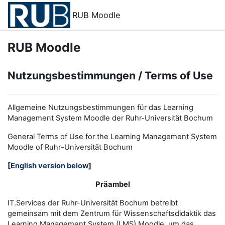
Zum Hauptinhalt
RUB Moodle
RUB Moodle
Nutzungsbestimmungen / Terms of Use
Allgemeine Nutzungsbestimmungen für das Learning
Management System Moodle der Ruhr-Universität Bochum
General Terms of Use for the
L
earning
M
anagement
S
ystem
Moodle of Ruhr
-
Universit
ät Bochum
[
English version below
]
Präambel
IT.Services der Ruhr-Universität Bochum betreibt
gemeinsam mit dem Zentrum für Wissenschaftsdidaktik das
Learning Management System (LMS) Moodle, um das