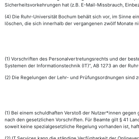
Sicherheitsvorkehrungen hat (z.B. E-Mail-Missbrauch, Einbe
(4) Die Ruhr-Universität Bochum behält sich vor, im Sinne
löschen, die sich innerhalb der vergangenen zwölf Monate 
(1) Vorschriften des Personalvertretungsrechts und der b
Systemen der Informationstechnik (IT)“, AB 1273 an der Ruhr
(2) Die Regelungen der Lehr- und Prüfungsordnungen sind z
(1) Bei einem schuldhaften Verstoß der Nutzer*innen gegen g
nach den gesetzlichen Vorschriften. Für Beamte gilt § 41 La
soweit keine spezialgesetzliche Regelung vorhanden ist, haft
(2) IT.Services kann die ständige Verfügbarkeit der Online