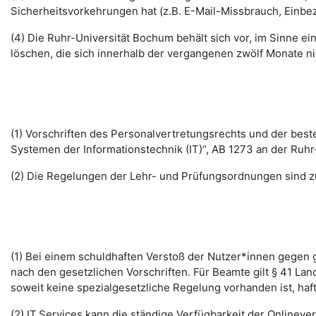
Sicherheitsvorkehrungen hat (z.B. E-Mail-Missbrauch, Einbe
(4) Die Ruhr-Universität Bochum behält sich vor, im Sinne
löschen, die sich innerhalb der vergangenen zwölf Monate 
(1) Vorschriften des Personalvertretungsrechts und der b
Systemen der Informationstechnik (IT)“, AB 1273 an der Ruhr
(2) Die Regelungen der Lehr- und Prüfungsordnungen sind z
(1) Bei einem schuldhaften Verstoß der Nutzer*innen gegen g
nach den gesetzlichen Vorschriften. Für Beamte gilt § 41 La
soweit keine spezialgesetzliche Regelung vorhanden ist, haft
(2) IT.Services kann die ständige Verfügbarkeit der Online