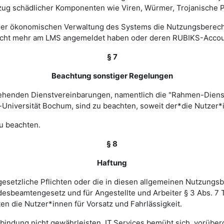
zug schädlicher Komponenten wie Viren, Würmer, Trojanische P
 einer ökonomischen Verwaltung des Systems die Nutzungsbere
nicht mehr am LMS angemeldet haben oder deren RUBIKS-Account
§ 7
Beachtung sonstiger Regelungen
estehenden Dienstvereinbarungen, namentlich die "Rahmen-Die
-Universität Bochum, sind zu beachten, soweit der*die Nutzer*i
u beachten.
§ 8
Haftung
esetzliche Pflichten oder die in diesen allgemeinen Nutzungsb
ndesbeamtengesetz und für Angestellte und Arbeiter § 3 Abs. 7
en die Nutzer*innen für Vorsatz und Fahrlässigkeit.
verbindung nicht gewährleisten. IT.Services bemüht sich, vorü