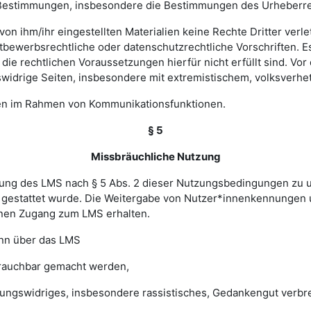
hen Bestimmungen, insbesondere die Bestimmungen des Urheberr
e von ihm/ihr eingestellten Materialien keine Rechte Dritter ver
bewerbsrechtliche oder datenschutzrechtliche Vorschriften. Es 
e rechtlichen Voraussetzungen hierfür nicht erfüllt sind. Vor d
widrige Seiten, insbesondere mit extremistischem, volksverhet
gen im Rahmen von Kommunikationsfunktionen.
§ 5
Missbräuchliche Nutzung
ung des LMS nach § 5 Abs. 2 dieser Nutzungsbedingungen zu unte
gestattet wurde. Die Weitergabe von Nutzer*innenkennungen u
einen Zugang zum LMS erhalten.
enn über das LMS
brauchbar gemacht werden,
sungswidriges, insbesondere rassistisches, Gedankengut verbrei