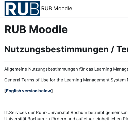
Zum Hauptinhalt
RUB Moodle
RUB Moodle
Nutzungsbestimmungen / Te
Allgemeine Nutzungsbestimmungen für das Learning Manag
General Terms of Use for the
L
earning
M
anagement
S
ystem 
[
English version below
]
IT.Services der Ruhr-Universität Bochum betreibt gemeinsa
Universität Bochum zu fördern und auf einer einheitlichen