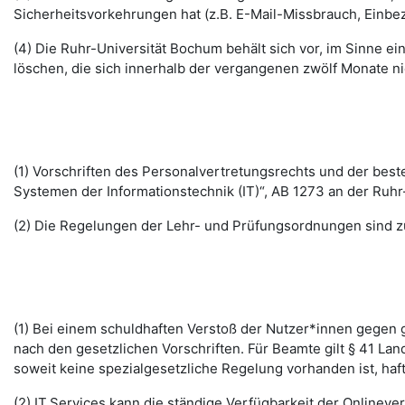
Sicherheitsvorkehrungen hat (z.B. E-Mail-Missbrauch, Einbe
(4) Die Ruhr-Universität Bochum behält sich vor, im Sinne
löschen, die sich innerhalb der vergangenen zwölf Monate 
(1) Vorschriften des Personalvertretungsrechts und der b
Systemen der Informationstechnik (IT)“, AB 1273 an der Ruhr
(2) Die Regelungen der Lehr- und Prüfungsordnungen sind z
(1) Bei einem schuldhaften Verstoß der Nutzer*innen gegen g
nach den gesetzlichen Vorschriften. Für Beamte gilt § 41 La
soweit keine spezialgesetzliche Regelung vorhanden ist, haft
(2) IT.Services kann die ständige Verfügbarkeit der Online