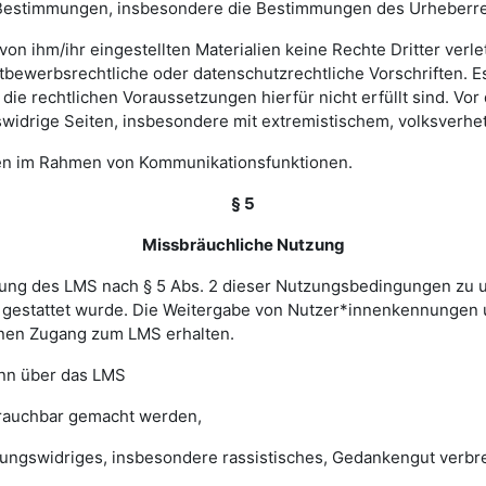
hen Bestimmungen, insbesondere die Bestimmungen des Urheberr
e von ihm/ihr eingestellten Materialien keine Rechte Dritter ver
bewerbsrechtliche oder datenschutzrechtliche Vorschriften. Es 
e rechtlichen Voraussetzungen hierfür nicht erfüllt sind. Vor d
widrige Seiten, insbesondere mit extremistischem, volksverhet
gen im Rahmen von Kommunikationsfunktionen.
§ 5
Missbräuchliche Nutzung
ung des LMS nach § 5 Abs. 2 dieser Nutzungsbedingungen zu unte
gestattet wurde. Die Weitergabe von Nutzer*innenkennungen u
einen Zugang zum LMS erhalten.
enn über das LMS
brauchbar gemacht werden,
sungswidriges, insbesondere rassistisches, Gedankengut verbrei