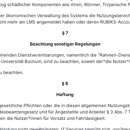
zug schädlicher Komponenten wie Viren, Würmer, Trojanische P
 einer ökonomischen Verwaltung des Systems die Nutzungsbere
nicht mehr am LMS angemeldet haben oder deren RUBIKS-Account
§ 7
Beachtung sonstiger Regelungen
estehenden Dienstvereinbarungen, namentlich die "Rahmen-Die
-Universität Bochum, sind zu beachten, soweit der*die Nutzer*i
u beachten.
§ 8
Haftung
esetzliche Pflichten oder die in diesen allgemeinen Nutzungsb
ndesbeamtengesetz und für Angestellte und Arbeiter § 3 Abs. 7
en die Nutzer*innen für Vorsatz und Fahrlässigkeit.
verbindung nicht gewährleisten. IT.Services bemüht sich, vorü