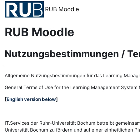
Zum Hauptinhalt
RUB Moodle
RUB Moodle
Nutzungsbestimmungen / Te
Allgemeine Nutzungsbestimmungen für das Learning Manag
General Terms of Use for the
L
earning
M
anagement
S
ystem 
[
English version below
]
IT.Services der Ruhr-Universität Bochum betreibt gemeinsa
Universität Bochum zu fördern und auf einer einheitlichen