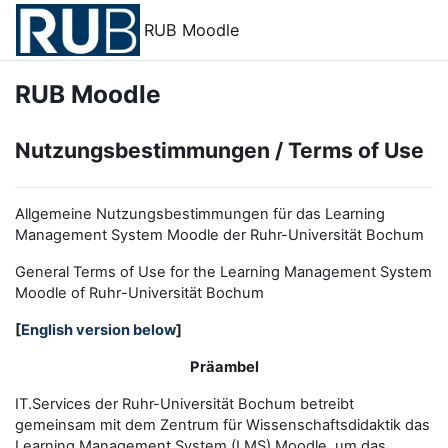
Zum Hauptinhalt
RUB Moodle
RUB Moodle
Nutzungsbestimmungen / Terms of Use
Allgemeine Nutzungsbestimmungen für das Learning
Management System Moodle der Ruhr-Universität Bochum
General Terms of Use for the
L
earning
M
anagement
S
ystem
Moodle of Ruhr
-
Universit
ät Bochum
[
English version below
]
Präambel
IT.Services der Ruhr-Universität Bochum betreibt
gemeinsam mit dem Zentrum für Wissenschaftsdidaktik das
Learning Management System (LMS) Moodle, um das