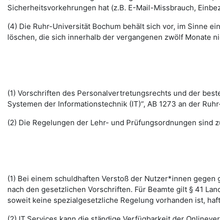
Sicherheitsvorkehrungen hat (z.B. E-Mail-Missbrauch, Einbe
(4) Die Ruhr-Universität Bochum behält sich vor, im Sinne
löschen, die sich innerhalb der vergangenen zwölf Monate 
(1) Vorschriften des Personalvertretungsrechts und der b
Systemen der Informationstechnik (IT)“, AB 1273 an der Ruhr
(2) Die Regelungen der Lehr- und Prüfungsordnungen sind z
(1) Bei einem schuldhaften Verstoß der Nutzer*innen gegen g
nach den gesetzlichen Vorschriften. Für Beamte gilt § 41 La
soweit keine spezialgesetzliche Regelung vorhanden ist, haft
(2) IT.Services kann die ständige Verfügbarkeit der Online