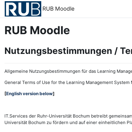
Zum Hauptinhalt
RUB Moodle
RUB Moodle
Nutzungsbestimmungen / Te
Allgemeine Nutzungsbestimmungen für das Learning Manag
General Terms of Use for the
L
earning
M
anagement
S
ystem 
[
English version below
]
IT.Services der Ruhr-Universität Bochum betreibt gemeinsa
Universität Bochum zu fördern und auf einer einheitlichen