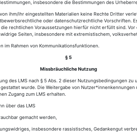
hen Bestimmungen, insbesondere die Bestimmungen des Urheberr
e von ihm/ihr eingestellten Materialien keine Rechte Dritter ver
bewerbsrechtliche oder datenschutzrechtliche Vorschriften. Es 
e rechtlichen Voraussetzungen hierfür nicht erfüllt sind. Vor d
widrige Seiten, insbesondere mit extremistischem, volksverhet
gen im Rahmen von Kommunikationsfunktionen.
§ 5
Missbräuchliche Nutzung
ung des LMS nach § 5 Abs. 2 dieser Nutzungsbedingungen zu unte
gestattet wurde. Die Weitergabe von Nutzer*innenkennungen u
einen Zugang zum LMS erhalten.
enn über das LMS
brauchbar gemacht werden,
sungswidriges, insbesondere rassistisches, Gedankengut verbrei