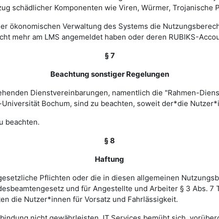
zug schädlicher Komponenten wie Viren, Würmer, Trojanische P
 einer ökonomischen Verwaltung des Systems die Nutzungsbere
nicht mehr am LMS angemeldet haben oder deren RUBIKS-Account
§ 7
Beachtung sonstiger Regelungen
estehenden Dienstvereinbarungen, namentlich die "Rahmen-Die
-Universität Bochum, sind zu beachten, soweit der*die Nutzer*i
u beachten.
§ 8
Haftung
esetzliche Pflichten oder die in diesen allgemeinen Nutzungsb
ndesbeamtengesetz und für Angestellte und Arbeiter § 3 Abs. 7
en die Nutzer*innen für Vorsatz und Fahrlässigkeit.
verbindung nicht gewährleisten. IT.Services bemüht sich, vorü