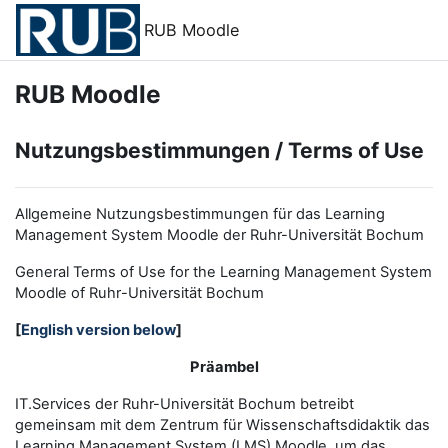
Zum Hauptinhalt
RUB Moodle
RUB Moodle
Nutzungsbestimmungen / Terms of Use
Allgemeine Nutzungsbestimmungen für das Learning
Management System Moodle der Ruhr-Universität Bochum
General Terms of Use for the
L
earning
M
anagement
S
ystem
Moodle of Ruhr
-
Universit
ät Bochum
[
English version below
]
Präambel
IT.Services der Ruhr-Universität Bochum betreibt
gemeinsam mit dem Zentrum für Wissenschaftsdidaktik das
Learning Management System (LMS) Moodle, um das