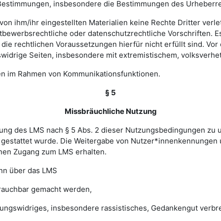
hen Bestimmungen, insbesondere die Bestimmungen des Urheberr
e von ihm/ihr eingestellten Materialien keine Rechte Dritter ver
bewerbsrechtliche oder datenschutzrechtliche Vorschriften. Es 
e rechtlichen Voraussetzungen hierfür nicht erfüllt sind. Vor d
widrige Seiten, insbesondere mit extremistischem, volksverhet
gen im Rahmen von Kommunikationsfunktionen.
§ 5
Missbräuchliche Nutzung
ung des LMS nach § 5 Abs. 2 dieser Nutzungsbedingungen zu unte
gestattet wurde. Die Weitergabe von Nutzer*innenkennungen u
einen Zugang zum LMS erhalten.
enn über das LMS
brauchbar gemacht werden,
sungswidriges, insbesondere rassistisches, Gedankengut verbrei