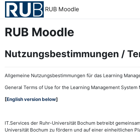
Zum Hauptinhalt
RUB Moodle
RUB Moodle
Nutzungsbestimmungen / Te
Allgemeine Nutzungsbestimmungen für das Learning Manag
General Terms of Use for the
L
earning
M
anagement
S
ystem 
[
English version below
]
IT.Services der Ruhr-Universität Bochum betreibt gemeinsa
Universität Bochum zu fördern und auf einer einheitlichen