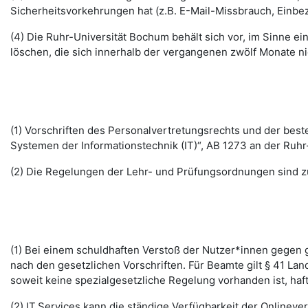
Sicherheitsvorkehrungen hat (z.B. E-Mail-Missbrauch, Einbe
(4) Die Ruhr-Universität Bochum behält sich vor, im Sinne
löschen, die sich innerhalb der vergangenen zwölf Monate 
(1) Vorschriften des Personalvertretungsrechts und der b
Systemen der Informationstechnik (IT)“, AB 1273 an der Ruhr
(2) Die Regelungen der Lehr- und Prüfungsordnungen sind z
(1) Bei einem schuldhaften Verstoß der Nutzer*innen gegen g
nach den gesetzlichen Vorschriften. Für Beamte gilt § 41 La
soweit keine spezialgesetzliche Regelung vorhanden ist, haft
(2) IT.Services kann die ständige Verfügbarkeit der Online