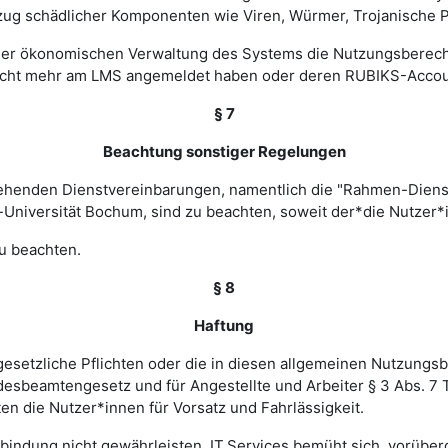
zug schädlicher Komponenten wie Viren, Würmer, Trojanische P
 einer ökonomischen Verwaltung des Systems die Nutzungsbere
nicht mehr am LMS angemeldet haben oder deren RUBIKS-Account
§ 7
Beachtung sonstiger Regelungen
estehenden Dienstvereinbarungen, namentlich die "Rahmen-Die
-Universität Bochum, sind zu beachten, soweit der*die Nutzer*i
u beachten.
§ 8
Haftung
esetzliche Pflichten oder die in diesen allgemeinen Nutzungsb
ndesbeamtengesetz und für Angestellte und Arbeiter § 3 Abs. 7
en die Nutzer*innen für Vorsatz und Fahrlässigkeit.
verbindung nicht gewährleisten. IT.Services bemüht sich, vorü