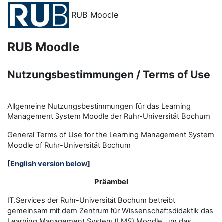
Zum Hauptinhalt
RUB Moodle
RUB Moodle
Nutzungsbestimmungen / Terms of Use
Allgemeine Nutzungsbestimmungen für das Learning
Management System Moodle der Ruhr-Universität Bochum
General Terms of Use for the
L
earning
M
anagement
S
ystem
Moodle of Ruhr
-
Universit
ät Bochum
[
English version below
]
Präambel
IT.Services der Ruhr-Universität Bochum betreibt
gemeinsam mit dem Zentrum für Wissenschaftsdidaktik das
Learning Management System (LMS) Moodle, um das