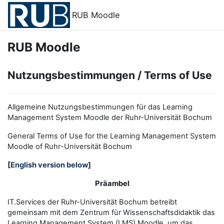
Zum Hauptinhalt
RUB Moodle
RUB Moodle
Nutzungsbestimmungen / Terms of Use
Allgemeine Nutzungsbestimmungen für das Learning
Management System Moodle der Ruhr-Universität Bochum
General Terms of Use for the
L
earning
M
anagement
S
ystem
Moodle of Ruhr
-
Universit
ät Bochum
[
English version below
]
Präambel
IT.Services der Ruhr-Universität Bochum betreibt
gemeinsam mit dem Zentrum für Wissenschaftsdidaktik das
Learning Management System (LMS) Moodle, um das