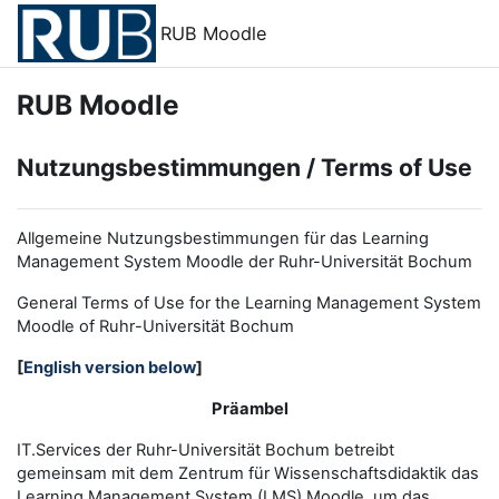
Zum Hauptinhalt
RUB Moodle
RUB Moodle
Nutzungsbestimmungen / Terms of Use
Allgemeine Nutzungsbestimmungen für das Learning
Management System Moodle der Ruhr-Universität Bochum
General Terms of Use for the
L
earning
M
anagement
S
ystem
Moodle of Ruhr
-
Universit
ät Bochum
[
English version below
]
Präambel
IT.Services der Ruhr-Universität Bochum betreibt
gemeinsam mit dem Zentrum für Wissenschaftsdidaktik das
Learning Management System (LMS) Moodle, um das