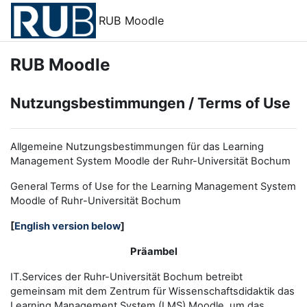
Zum Hauptinhalt
RUB Moodle
RUB Moodle
Nutzungsbestimmungen / Terms of Use
Allgemeine Nutzungsbestimmungen für das Learning
Management System Moodle der Ruhr-Universität Bochum
General Terms of Use for the
L
earning
M
anagement
S
ystem
Moodle of Ruhr
-
Universit
ät Bochum
[
English version below
]
Präambel
IT.Services der Ruhr-Universität Bochum betreibt
gemeinsam mit dem Zentrum für Wissenschaftsdidaktik das
Learning Management System (LMS) Moodle, um das