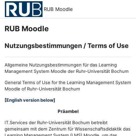
Zum Hauptinhalt
RUB Moodle
RUB Moodle
Nutzungsbestimmungen / Terms of Use
Allgemeine Nutzungsbestimmungen für das Learning
Management System Moodle der Ruhr-Universität Bochum
General Terms of Use for the
L
earning
M
anagement
S
ystem
Moodle of Ruhr
-
Universit
ät Bochum
[
English version below
]
Präambel
IT.Services der Ruhr-Universität Bochum betreibt
gemeinsam mit dem Zentrum für Wissenschaftsdidaktik das
Learning Management System (LMS) Moodle, um das