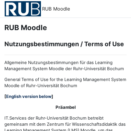
Zum Hauptinhalt
RUB Moodle
RUB Moodle
Nutzungsbestimmungen / Terms of Use
Allgemeine Nutzungsbestimmungen für das Learning
Management System Moodle der Ruhr-Universität Bochum
General Terms of Use for the
L
earning
M
anagement
S
ystem
Moodle of Ruhr
-
Universit
ät Bochum
[
English version below
]
Präambel
IT.Services der Ruhr-Universität Bochum betreibt
gemeinsam mit dem Zentrum für Wissenschaftsdidaktik das
Learning Management System (LMS) Moodle, um das