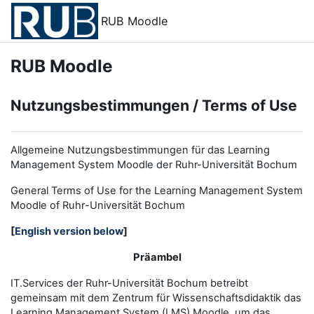
Zum Hauptinhalt
RUB Moodle
RUB Moodle
Nutzungsbestimmungen / Terms of Use
Allgemeine Nutzungsbestimmungen für das Learning
Management System Moodle der Ruhr-Universität Bochum
General Terms of Use for the
L
earning
M
anagement
S
ystem
Moodle of Ruhr
-
Universit
ät Bochum
[
English version below
]
Präambel
IT.Services der Ruhr-Universität Bochum betreibt
gemeinsam mit dem Zentrum für Wissenschaftsdidaktik das
Learning Management System (LMS) Moodle, um das