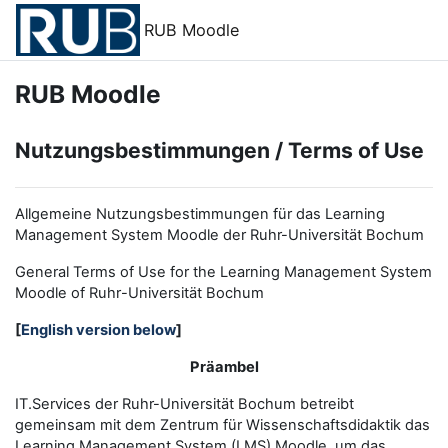
Zum Hauptinhalt
RUB Moodle
RUB Moodle
Nutzungsbestimmungen / Terms of Use
Allgemeine Nutzungsbestimmungen für das Learning
Management System Moodle der Ruhr-Universität Bochum
General Terms of Use for the
L
earning
M
anagement
S
ystem
Moodle of Ruhr
-
Universit
ät Bochum
[
English version below
]
Präambel
IT.Services der Ruhr-Universität Bochum betreibt
gemeinsam mit dem Zentrum für Wissenschaftsdidaktik das
Learning Management System (LMS) Moodle, um das