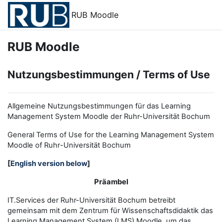
Zum Hauptinhalt
RUB Moodle
RUB Moodle
Nutzungsbestimmungen / Terms of Use
Allgemeine Nutzungsbestimmungen für das Learning
Management System Moodle der Ruhr-Universität Bochum
General Terms of Use for the
L
earning
M
anagement
S
ystem
Moodle of Ruhr
-
Universit
ät Bochum
[
English version below
]
Präambel
IT.Services der Ruhr-Universität Bochum betreibt
gemeinsam mit dem Zentrum für Wissenschaftsdidaktik das
Learning Management System (LMS) Moodle, um das