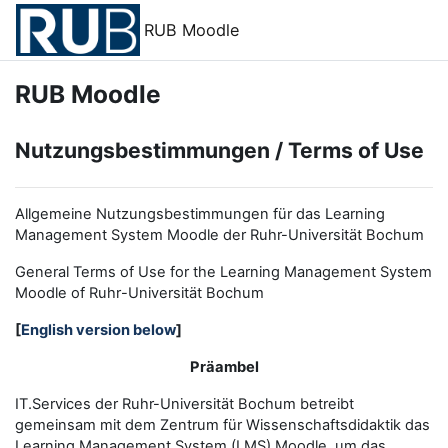
Zum Hauptinhalt
RUB Moodle
RUB Moodle
Nutzungsbestimmungen / Terms of Use
Allgemeine Nutzungsbestimmungen für das Learning
Management System Moodle der Ruhr-Universität Bochum
General Terms of Use for the
L
earning
M
anagement
S
ystem
Moodle of Ruhr
-
Universit
ät Bochum
[
English version below
]
Präambel
IT.Services der Ruhr-Universität Bochum betreibt
gemeinsam mit dem Zentrum für Wissenschaftsdidaktik das
Learning Management System (LMS) Moodle, um das