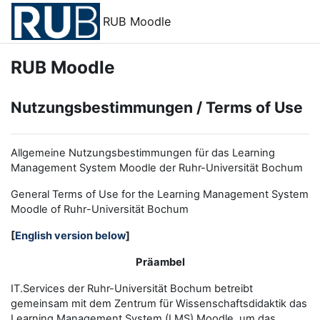
Zum Hauptinhalt
RUB Moodle
RUB Moodle
Nutzungsbestimmungen / Terms of Use
Allgemeine Nutzungsbestimmungen für das Learning
Management System Moodle der Ruhr-Universität Bochum
General Terms of Use for the
L
earning
M
anagement
S
ystem
Moodle of Ruhr
-
Universit
ät Bochum
[
English version below
]
Präambel
IT.Services der Ruhr-Universität Bochum betreibt
gemeinsam mit dem Zentrum für Wissenschaftsdidaktik das
Learning Management System (LMS) Moodle, um das