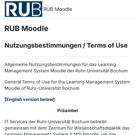
Zum Hauptinhalt
RUB Moodle
RUB Moodle
Nutzungsbestimmungen / Terms of Use
Allgemeine Nutzungsbestimmungen für das Learning
Management System Moodle der Ruhr-Universität Bochum
General Terms of Use for the
L
earning
M
anagement
S
ystem
Moodle of Ruhr
-
Universit
ät Bochum
[
English version below
]
Präambel
IT.Services der Ruhr-Universität Bochum betreibt
gemeinsam mit dem Zentrum für Wissenschaftsdidaktik das
Learning Management System (LMS) Moodle, um das