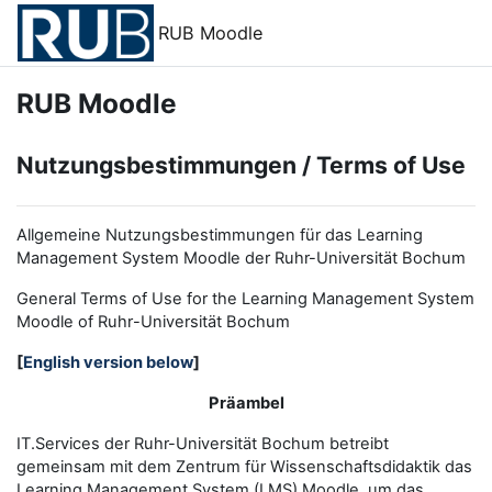
Zum Hauptinhalt
RUB Moodle
RUB Moodle
Nutzungsbestimmungen / Terms of Use
Allgemeine Nutzungsbestimmungen für das Learning
Management System Moodle der Ruhr-Universität Bochum
General Terms of Use for the
L
earning
M
anagement
S
ystem
Moodle of Ruhr
-
Universit
ät Bochum
[
English version below
]
Präambel
IT.Services der Ruhr-Universität Bochum betreibt
gemeinsam mit dem Zentrum für Wissenschaftsdidaktik das
Learning Management System (LMS) Moodle, um das