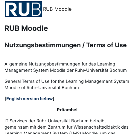
Zum Hauptinhalt
RUB Moodle
RUB Moodle
Nutzungsbestimmungen / Terms of Use
Allgemeine Nutzungsbestimmungen für das Learning
Management System Moodle der Ruhr-Universität Bochum
General Terms of Use for the
L
earning
M
anagement
S
ystem
Moodle of Ruhr
-
Universit
ät Bochum
[
English version below
]
Präambel
IT.Services der Ruhr-Universität Bochum betreibt
gemeinsam mit dem Zentrum für Wissenschaftsdidaktik das
Learning Management System (LMS) Moodle, um das