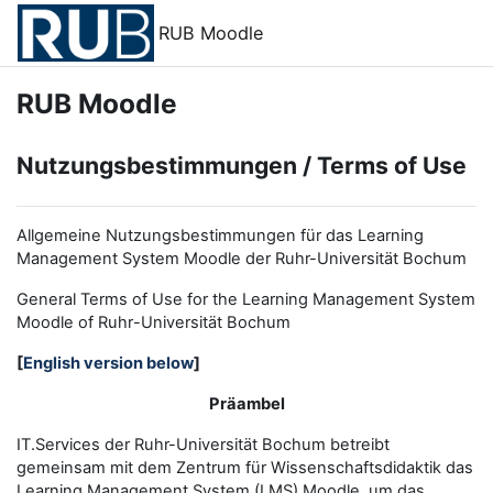
Zum Hauptinhalt
RUB Moodle
RUB Moodle
Nutzungsbestimmungen / Terms of Use
Allgemeine Nutzungsbestimmungen für das Learning
Management System Moodle der Ruhr-Universität Bochum
General Terms of Use for the
L
earning
M
anagement
S
ystem
Moodle of Ruhr
-
Universit
ät Bochum
[
English version below
]
Präambel
IT.Services der Ruhr-Universität Bochum betreibt
gemeinsam mit dem Zentrum für Wissenschaftsdidaktik das
Learning Management System (LMS) Moodle, um das