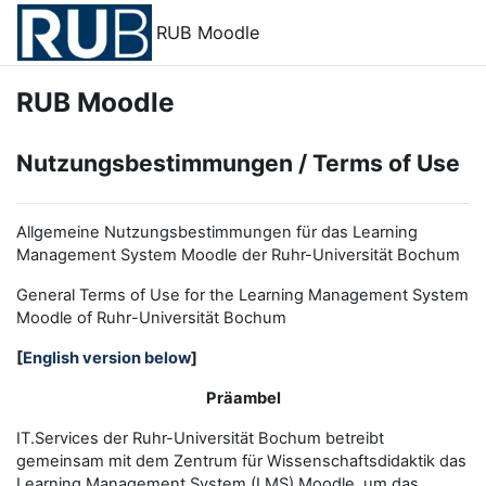
Zum Hauptinhalt
RUB Moodle
RUB Moodle
Nutzungsbestimmungen / Terms of Use
Allgemeine Nutzungsbestimmungen für das Learning
Management System Moodle der Ruhr-Universität Bochum
General Terms of Use for the
L
earning
M
anagement
S
ystem
Moodle of Ruhr
-
Universit
ät Bochum
[
English version below
]
Präambel
IT.Services der Ruhr-Universität Bochum betreibt
gemeinsam mit dem Zentrum für Wissenschaftsdidaktik das
Learning Management System (LMS) Moodle, um das