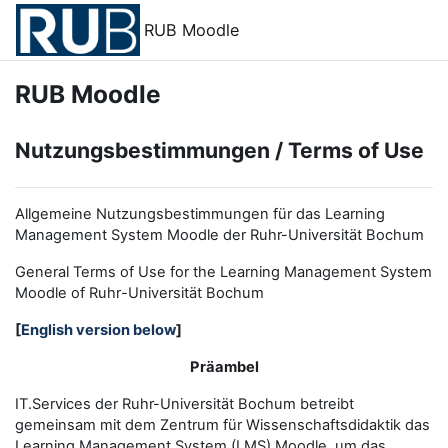
Zum Hauptinhalt
RUB Moodle
RUB Moodle
Nutzungsbestimmungen / Terms of Use
Allgemeine Nutzungsbestimmungen für das Learning
Management System Moodle der Ruhr-Universität Bochum
General Terms of Use for the
L
earning
M
anagement
S
ystem
Moodle of Ruhr
-
Universit
ät Bochum
[
English version below
]
Präambel
IT.Services der Ruhr-Universität Bochum betreibt
gemeinsam mit dem Zentrum für Wissenschaftsdidaktik das
Learning Management System (LMS) Moodle, um das