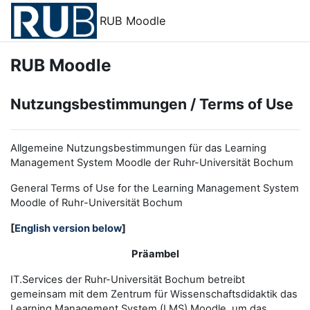
Zum Hauptinhalt
RUB Moodle
RUB Moodle
Nutzungsbestimmungen / Terms of Use
Allgemeine Nutzungsbestimmungen für das Learning
Management System Moodle der Ruhr-Universität Bochum
General Terms of Use for the
L
earning
M
anagement
S
ystem
Moodle of Ruhr
-
Universit
ät Bochum
[
English version below
]
Präambel
IT.Services der Ruhr-Universität Bochum betreibt
gemeinsam mit dem Zentrum für Wissenschaftsdidaktik das
Learning Management System (LMS) Moodle, um das