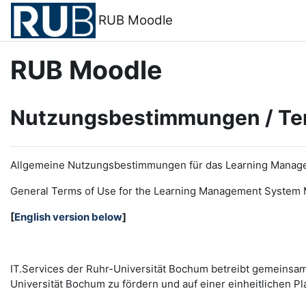
Zum Hauptinhalt
RUB Moodle
RUB Moodle
Nutzungsbestimmungen / Te
Allgemeine Nutzungsbestimmungen für das Learning Manag
General Terms of Use for the
L
earning
M
anagement
S
ystem 
[
English version below
]
IT.Services der Ruhr-Universität Bochum betreibt gemeinsa
Universität Bochum zu fördern und auf einer einheitlichen