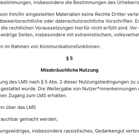
hen Bestimmungen, insbesondere die Bestimmungen des Urheberr
e von ihm/ihr eingestellten Materialien keine Rechte Dritter ver
bewerbsrechtliche oder datenschutzrechtliche Vorschriften. Es 
e rechtlichen Voraussetzungen hierfür nicht erfüllt sind. Vor d
widrige Seiten, insbesondere mit extremistischem, volksverhet
gen im Rahmen von Kommunikationsfunktionen.
§ 5
Missbräuchliche Nutzung
ung des LMS nach § 5 Abs. 2 dieser Nutzungsbedingungen zu unte
gestattet wurde. Die Weitergabe von Nutzer*innenkennungen u
einen Zugang zum LMS erhalten.
enn über das LMS
brauchbar gemacht werden,
sungswidriges, insbesondere rassistisches, Gedankengut verbrei