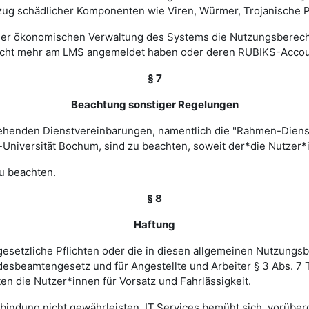
zug schädlicher Komponenten wie Viren, Würmer, Trojanische P
 einer ökonomischen Verwaltung des Systems die Nutzungsbere
nicht mehr am LMS angemeldet haben oder deren RUBIKS-Account
§ 7
Beachtung sonstiger Regelungen
estehenden Dienstvereinbarungen, namentlich die "Rahmen-Die
-Universität Bochum, sind zu beachten, soweit der*die Nutzer*i
u beachten.
§ 8
Haftung
esetzliche Pflichten oder die in diesen allgemeinen Nutzungsb
ndesbeamtengesetz und für Angestellte und Arbeiter § 3 Abs. 7
en die Nutzer*innen für Vorsatz und Fahrlässigkeit.
verbindung nicht gewährleisten. IT.Services bemüht sich, vorü