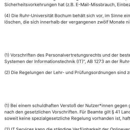
Sicherheitsvorkehrungen hat (z.B. E-Mail-Missbrauch, Einbe
(4) Die Ruhr-Universität Bochum behält sich vor, im Sinne
löschen, die sich innerhalb der vergangenen zwölf Monate 
(1) Vorschriften des Personalvertretungsrechts und der b
Systemen der Informationstechnik (IT)“, AB 1273 an der Ruhr
(2) Die Regelungen der Lehr- und Prüfungsordnungen sind z
(1) Bei einem schuldhaften Verstoß der Nutzer*innen gegen g
nach den gesetzlichen Vorschriften. Für Beamte gilt § 41 La
soweit keine spezialgesetzliche Regelung vorhanden ist, haft
(2) IT.Services kann die ständige Verfügbarkeit der Online