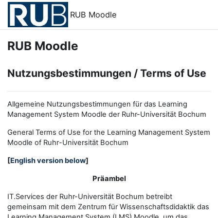
Zum Hauptinhalt
RUB Moodle
RUB Moodle
Nutzungsbestimmungen / Terms of Use
Allgemeine Nutzungsbestimmungen für das Learning
Management System Moodle der Ruhr-Universität Bochum
General Terms of Use for the
L
earning
M
anagement
S
ystem
Moodle of Ruhr
-
Universit
ät Bochum
[
English version below
]
Präambel
IT.Services der Ruhr-Universität Bochum betreibt
gemeinsam mit dem Zentrum für Wissenschaftsdidaktik das
Learning Management System (LMS) Moodle, um das