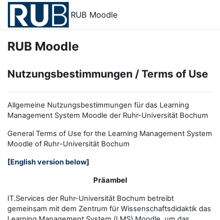
Zum Hauptinhalt
RUB Moodle
RUB Moodle
Nutzungsbestimmungen / Terms of Use
Allgemeine Nutzungsbestimmungen für das Learning
Management System Moodle der Ruhr-Universität Bochum
General Terms of Use for the
L
earning
M
anagement
S
ystem
Moodle of Ruhr
-
Universit
ät Bochum
[
English version below
]
Präambel
IT.Services der Ruhr-Universität Bochum betreibt
gemeinsam mit dem Zentrum für Wissenschaftsdidaktik das
Learning Management System (LMS) Moodle, um das