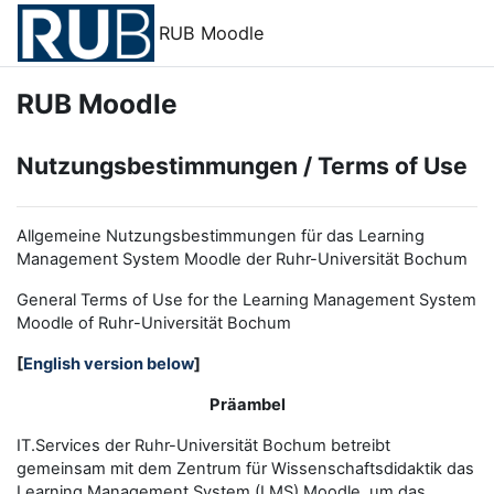
Zum Hauptinhalt
RUB Moodle
RUB Moodle
Nutzungsbestimmungen / Terms of Use
Allgemeine Nutzungsbestimmungen für das Learning
Management System Moodle der Ruhr-Universität Bochum
General Terms of Use for the
L
earning
M
anagement
S
ystem
Moodle of Ruhr
-
Universit
ät Bochum
[
English version below
]
Präambel
IT.Services der Ruhr-Universität Bochum betreibt
gemeinsam mit dem Zentrum für Wissenschaftsdidaktik das
Learning Management System (LMS) Moodle, um das