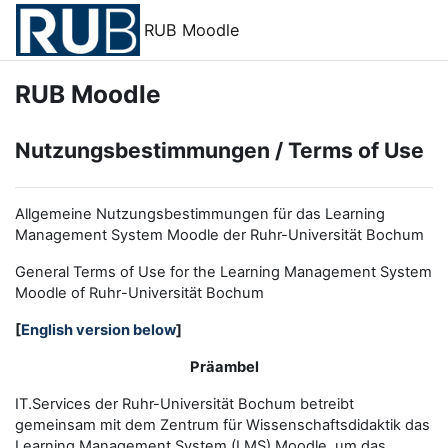
Zum Hauptinhalt
RUB Moodle
RUB Moodle
Nutzungsbestimmungen / Terms of Use
Allgemeine Nutzungsbestimmungen für das Learning
Management System Moodle der Ruhr-Universität Bochum
General Terms of Use for the
L
earning
M
anagement
S
ystem
Moodle of Ruhr
-
Universit
ät Bochum
[
English version below
]
Präambel
IT.Services der Ruhr-Universität Bochum betreibt
gemeinsam mit dem Zentrum für Wissenschaftsdidaktik das
Learning Management System (LMS) Moodle, um das