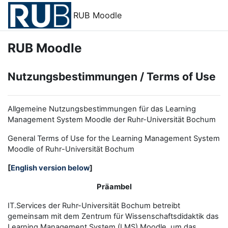
Zum Hauptinhalt
RUB Moodle
RUB Moodle
Nutzungsbestimmungen / Terms of Use
Allgemeine Nutzungsbestimmungen für das Learning
Management System Moodle der Ruhr-Universität Bochum
General Terms of Use for the
L
earning
M
anagement
S
ystem
Moodle of Ruhr
-
Universit
ät Bochum
[
English version below
]
Präambel
IT.Services der Ruhr-Universität Bochum betreibt
gemeinsam mit dem Zentrum für Wissenschaftsdidaktik das
Learning Management System (LMS) Moodle, um das