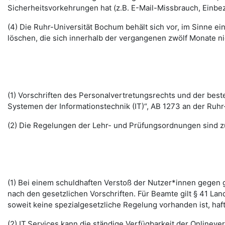
Sicherheitsvorkehrungen hat (z.B. E-Mail-Missbrauch, Einbe
(4) Die Ruhr-Universität Bochum behält sich vor, im Sinne
löschen, die sich innerhalb der vergangenen zwölf Monate 
(1) Vorschriften des Personalvertretungsrechts und der b
Systemen der Informationstechnik (IT)“, AB 1273 an der Ruhr
(2) Die Regelungen der Lehr- und Prüfungsordnungen sind z
(1) Bei einem schuldhaften Verstoß der Nutzer*innen gegen g
nach den gesetzlichen Vorschriften. Für Beamte gilt § 41 La
soweit keine spezialgesetzliche Regelung vorhanden ist, haft
(2) IT.Services kann die ständige Verfügbarkeit der Online