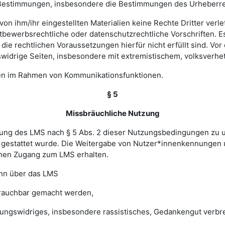
hen Bestimmungen, insbesondere die Bestimmungen des Urheberr
e von ihm/ihr eingestellten Materialien keine Rechte Dritter ver
bewerbsrechtliche oder datenschutzrechtliche Vorschriften. Es 
e rechtlichen Voraussetzungen hierfür nicht erfüllt sind. Vor d
widrige Seiten, insbesondere mit extremistischem, volksverhet
gen im Rahmen von Kommunikationsfunktionen.
§ 5
Missbräuchliche Nutzung
ung des LMS nach § 5 Abs. 2 dieser Nutzungsbedingungen zu unte
gestattet wurde. Die Weitergabe von Nutzer*innenkennungen u
einen Zugang zum LMS erhalten.
enn über das LMS
brauchbar gemacht werden,
sungswidriges, insbesondere rassistisches, Gedankengut verbrei