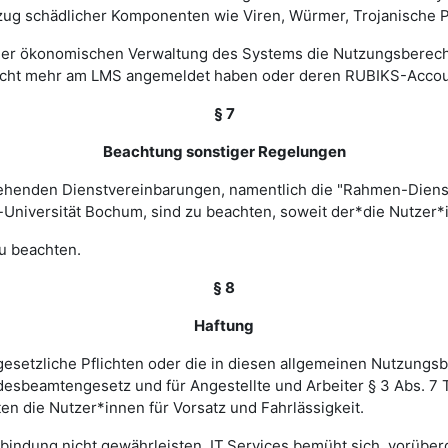
zug schädlicher Komponenten wie Viren, Würmer, Trojanische P
 einer ökonomischen Verwaltung des Systems die Nutzungsbere
nicht mehr am LMS angemeldet haben oder deren RUBIKS-Account
§ 7
Beachtung sonstiger Regelungen
estehenden Dienstvereinbarungen, namentlich die "Rahmen-Die
-Universität Bochum, sind zu beachten, soweit der*die Nutzer*i
u beachten.
§ 8
Haftung
esetzliche Pflichten oder die in diesen allgemeinen Nutzungsb
ndesbeamtengesetz und für Angestellte und Arbeiter § 3 Abs. 7
en die Nutzer*innen für Vorsatz und Fahrlässigkeit.
verbindung nicht gewährleisten. IT.Services bemüht sich, vorü