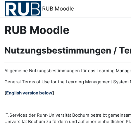
Zum Hauptinhalt
RUB Moodle
RUB Moodle
Nutzungsbestimmungen / Te
Allgemeine Nutzungsbestimmungen für das Learning Manag
General Terms of Use for the
L
earning
M
anagement
S
ystem 
[
English version below
]
IT.Services der Ruhr-Universität Bochum betreibt gemeinsa
Universität Bochum zu fördern und auf einer einheitlichen