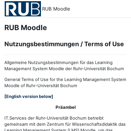
Zum Hauptinhalt
RUB Moodle
RUB Moodle
Nutzungsbestimmungen / Terms of Use
Allgemeine Nutzungsbestimmungen für das Learning
Management System Moodle der Ruhr-Universität Bochum
General Terms of Use for the
L
earning
M
anagement
S
ystem
Moodle of Ruhr
-
Universit
ät Bochum
[
English version below
]
Präambel
IT.Services der Ruhr-Universität Bochum betreibt
gemeinsam mit dem Zentrum für Wissenschaftsdidaktik das
Learning Management System (LMS) Moodle, um das