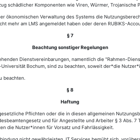
zug schädlicher Komponenten wie Viren, Würmer, Trojanische P
 einer ökonomischen Verwaltung des Systems die Nutzungsbere
nicht mehr am LMS angemeldet haben oder deren RUBIKS-Account
§ 7
Beachtung sonstiger Regelungen
estehenden Dienstvereinbarungen, namentlich die "Rahmen-Die
-Universität Bochum, sind zu beachten, soweit der*die Nutzer*i
u beachten.
§ 8
Haftung
esetzliche Pflichten oder die in diesen allgemeinen Nutzungsb
ndesbeamtengesetz und für Angestellte und Arbeiter § 3 Abs. 7
en die Nutzer*innen für Vorsatz und Fahrlässigkeit.
verbindung nicht gewährleisten. IT.Services bemüht sich, vorü