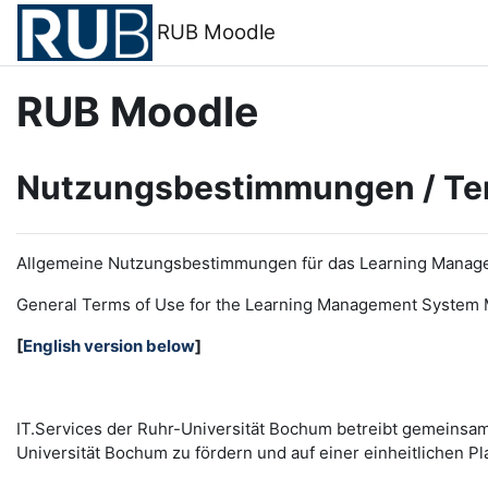
Zum Hauptinhalt
RUB Moodle
RUB Moodle
Nutzungsbestimmungen / Te
Allgemeine Nutzungsbestimmungen für das Learning Manag
General Terms of Use for the
L
earning
M
anagement
S
ystem 
[
English version below
]
IT.Services der Ruhr-Universität Bochum betreibt gemeinsa
Universität Bochum zu fördern und auf einer einheitlichen