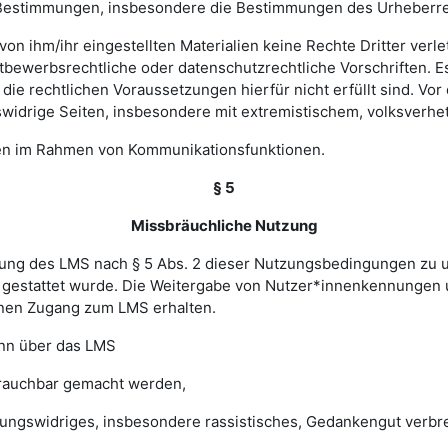
hen Bestimmungen, insbesondere die Bestimmungen des Urheberr
e von ihm/ihr eingestellten Materialien keine Rechte Dritter ver
bewerbsrechtliche oder datenschutzrechtliche Vorschriften. Es 
e rechtlichen Voraussetzungen hierfür nicht erfüllt sind. Vor d
widrige Seiten, insbesondere mit extremistischem, volksverhet
gen im Rahmen von Kommunikationsfunktionen.
§ 5
Missbräuchliche Nutzung
ung des LMS nach § 5 Abs. 2 dieser Nutzungsbedingungen zu unte
gestattet wurde. Die Weitergabe von Nutzer*innenkennungen u
einen Zugang zum LMS erhalten.
enn über das LMS
brauchbar gemacht werden,
sungswidriges, insbesondere rassistisches, Gedankengut verbrei