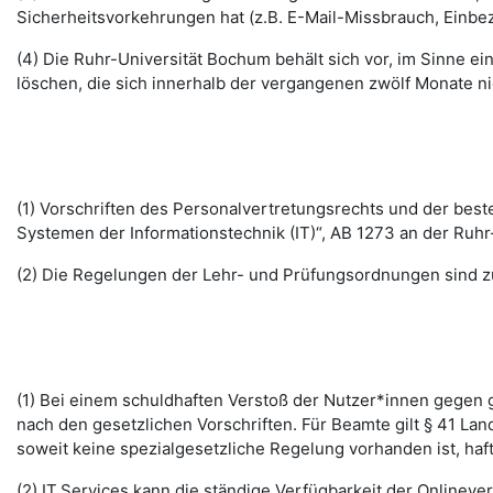
Sicherheitsvorkehrungen hat (z.B. E-Mail-Missbrauch, Einbe
(4) Die Ruhr-Universität Bochum behält sich vor, im Sinne
löschen, die sich innerhalb der vergangenen zwölf Monate 
(1) Vorschriften des Personalvertretungsrechts und der b
Systemen der Informationstechnik (IT)“, AB 1273 an der Ruhr
(2) Die Regelungen der Lehr- und Prüfungsordnungen sind z
(1) Bei einem schuldhaften Verstoß der Nutzer*innen gegen g
nach den gesetzlichen Vorschriften. Für Beamte gilt § 41 La
soweit keine spezialgesetzliche Regelung vorhanden ist, haft
(2) IT.Services kann die ständige Verfügbarkeit der Online