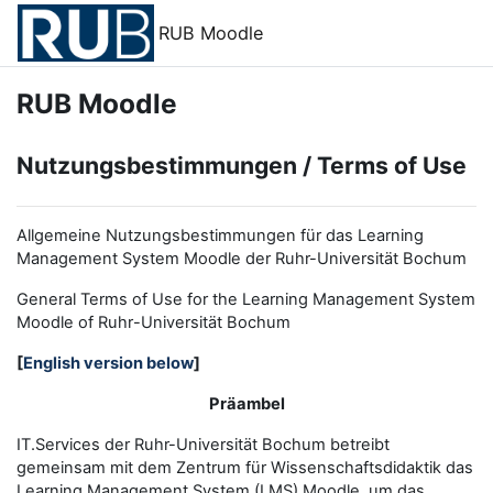
Zum Hauptinhalt
RUB Moodle
RUB Moodle
Nutzungsbestimmungen / Terms of Use
Allgemeine Nutzungsbestimmungen für das Learning
Management System Moodle der Ruhr-Universität Bochum
General Terms of Use for the
L
earning
M
anagement
S
ystem
Moodle of Ruhr
-
Universit
ät Bochum
[
English version below
]
Präambel
IT.Services der Ruhr-Universität Bochum betreibt
gemeinsam mit dem Zentrum für Wissenschaftsdidaktik das
Learning Management System (LMS) Moodle, um das