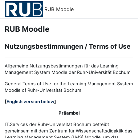
Zum Hauptinhalt
RUB Moodle
RUB Moodle
Nutzungsbestimmungen / Terms of Use
Allgemeine Nutzungsbestimmungen für das Learning
Management System Moodle der Ruhr-Universität Bochum
General Terms of Use for the
L
earning
M
anagement
S
ystem
Moodle of Ruhr
-
Universit
ät Bochum
[
English version below
]
Präambel
IT.Services der Ruhr-Universität Bochum betreibt
gemeinsam mit dem Zentrum für Wissenschaftsdidaktik das
Learning Management System (LMS) Moodle, um das