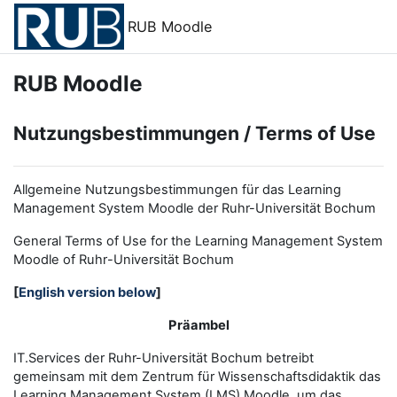
Zum Hauptinhalt
RUB Moodle
RUB Moodle
Nutzungsbestimmungen / Terms of Use
Allgemeine Nutzungsbestimmungen für das Learning
Management System Moodle der Ruhr-Universität Bochum
General Terms of Use for the
L
earning
M
anagement
S
ystem
Moodle of Ruhr
-
Universit
ät Bochum
[
English version below
]
Präambel
IT.Services der Ruhr-Universität Bochum betreibt
gemeinsam mit dem Zentrum für Wissenschaftsdidaktik das
Learning Management System (LMS) Moodle, um das