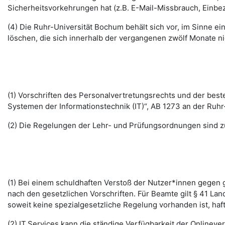
Sicherheitsvorkehrungen hat (z.B. E-Mail-Missbrauch, Einbe
(4) Die Ruhr-Universität Bochum behält sich vor, im Sinne
löschen, die sich innerhalb der vergangenen zwölf Monate 
(1) Vorschriften des Personalvertretungsrechts und der b
Systemen der Informationstechnik (IT)“, AB 1273 an der Ruhr
(2) Die Regelungen der Lehr- und Prüfungsordnungen sind z
(1) Bei einem schuldhaften Verstoß der Nutzer*innen gegen g
nach den gesetzlichen Vorschriften. Für Beamte gilt § 41 La
soweit keine spezialgesetzliche Regelung vorhanden ist, haft
(2) IT.Services kann die ständige Verfügbarkeit der Online