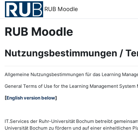
Zum Hauptinhalt
RUB Moodle
RUB Moodle
Nutzungsbestimmungen / Te
Allgemeine Nutzungsbestimmungen für das Learning Manag
General Terms of Use for the
L
earning
M
anagement
S
ystem 
[
English version below
]
IT.Services der Ruhr-Universität Bochum betreibt gemeinsa
Universität Bochum zu fördern und auf einer einheitlichen