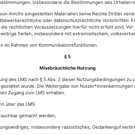
hen Bestimmungen, insbesondere die Bestimmungen des Urheberr
e von ihm/ihr eingestellten Materialien keine Rechte Dritter ver
bewerbsrechtliche oder datenschutzrechtliche Vorschriften. Es 
e rechtlichen Voraussetzungen hierfür nicht erfüllt sind. Vor d
widrige Seiten, insbesondere mit extremistischem, volksverhet
gen im Rahmen von Kommunikationsfunktionen.
§ 5
Missbräuchliche Nutzung
ung des LMS nach § 5 Abs. 2 dieser Nutzungsbedingungen zu unte
gestattet wurde. Die Weitergabe von Nutzer*innenkennungen u
einen Zugang zum LMS erhalten.
enn über das LMS
brauchbar gemacht werden,
sungswidriges, insbesondere rassistisches, Gedankengut verbrei