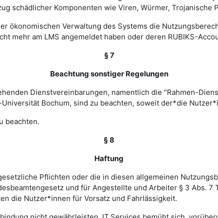
zug schädlicher Komponenten wie Viren, Würmer, Trojanische P
 einer ökonomischen Verwaltung des Systems die Nutzungsbere
nicht mehr am LMS angemeldet haben oder deren RUBIKS-Account
§ 7
Beachtung sonstiger Regelungen
estehenden Dienstvereinbarungen, namentlich die "Rahmen-Die
-Universität Bochum, sind zu beachten, soweit der*die Nutzer*i
u beachten.
§ 8
Haftung
esetzliche Pflichten oder die in diesen allgemeinen Nutzungsb
ndesbeamtengesetz und für Angestellte und Arbeiter § 3 Abs. 7
en die Nutzer*innen für Vorsatz und Fahrlässigkeit.
verbindung nicht gewährleisten. IT.Services bemüht sich, vorü