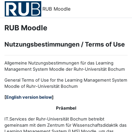
Zum Hauptinhalt
RUB Moodle
RUB Moodle
Nutzungsbestimmungen / Terms of Use
Allgemeine Nutzungsbestimmungen für das Learning
Management System Moodle der Ruhr-Universität Bochum
General Terms of Use for the
L
earning
M
anagement
S
ystem
Moodle of Ruhr
-
Universit
ät Bochum
[
English version below
]
Präambel
IT.Services der Ruhr-Universität Bochum betreibt
gemeinsam mit dem Zentrum für Wissenschaftsdidaktik das
Learning Management System (LMS) Moodle, um das