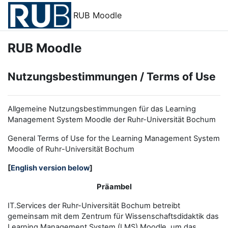
Zum Hauptinhalt
RUB Moodle
RUB Moodle
Nutzungsbestimmungen / Terms of Use
Allgemeine Nutzungsbestimmungen für das Learning
Management System Moodle der Ruhr-Universität Bochum
General Terms of Use for the
L
earning
M
anagement
S
ystem
Moodle of Ruhr
-
Universit
ät Bochum
[
English version below
]
Präambel
IT.Services der Ruhr-Universität Bochum betreibt
gemeinsam mit dem Zentrum für Wissenschaftsdidaktik das
Learning Management System (LMS) Moodle, um das