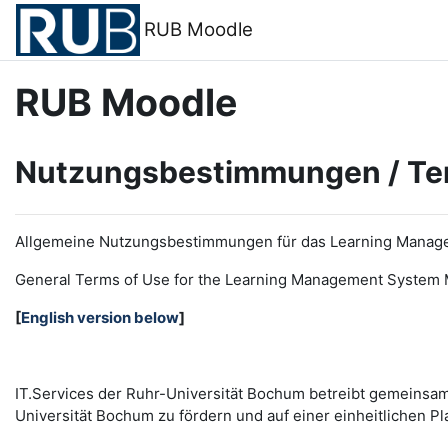
Zum Hauptinhalt
RUB Moodle
RUB Moodle
Nutzungsbestimmungen / Te
Allgemeine Nutzungsbestimmungen für das Learning Manag
General Terms of Use for the
L
earning
M
anagement
S
ystem 
[
English version below
]
IT.Services der Ruhr-Universität Bochum betreibt gemeinsa
Universität Bochum zu fördern und auf einer einheitlichen