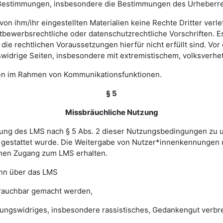
hen Bestimmungen, insbesondere die Bestimmungen des Urheberr
e von ihm/ihr eingestellten Materialien keine Rechte Dritter ver
bewerbsrechtliche oder datenschutzrechtliche Vorschriften. Es 
e rechtlichen Voraussetzungen hierfür nicht erfüllt sind. Vor d
widrige Seiten, insbesondere mit extremistischem, volksverhet
gen im Rahmen von Kommunikationsfunktionen.
§ 5
Missbräuchliche Nutzung
ung des LMS nach § 5 Abs. 2 dieser Nutzungsbedingungen zu unte
gestattet wurde. Die Weitergabe von Nutzer*innenkennungen u
einen Zugang zum LMS erhalten.
enn über das LMS
brauchbar gemacht werden,
sungswidriges, insbesondere rassistisches, Gedankengut verbrei