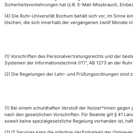
Sicherheitsvorkehrungen hat (z.B. E-Mail-Missbrauch, Einbe
(4) Die Ruhr-Universität Bochum behält sich vor, im Sinne
löschen, die sich innerhalb der vergangenen zwölf Monate 
(1) Vorschriften des Personalvertretungsrechts und der b
Systemen der Informationstechnik (IT)“, AB 1273 an der Ruhr
(2) Die Regelungen der Lehr- und Prüfungsordnungen sind z
(1) Bei einem schuldhaften Verstoß der Nutzer*innen gegen g
nach den gesetzlichen Vorschriften. Für Beamte gilt § 41 La
soweit keine spezialgesetzliche Regelung vorhanden ist, haft
(2) IT.Services kann die ständige Verfügbarkeit der Online