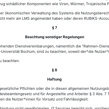
zug schädlicher Komponenten wie Viren, Würmer, Trojanische P
 einer ökonomischen Verwaltung des Systems die Nutzungsbere
nicht mehr am LMS angemeldet haben oder deren RUBIKS-Account
§ 7
Beachtung sonstiger Regelungen
estehenden Dienstvereinbarungen, namentlich die "Rahmen-Die
-Universität Bochum, sind zu beachten, soweit der*die Nutzer*i
u beachten.
§ 8
Haftung
esetzliche Pflichten oder die in diesen allgemeinen Nutzungsb
ndesbeamtengesetz und für Angestellte und Arbeiter § 3 Abs. 7
en die Nutzer*innen für Vorsatz und Fahrlässigkeit.
verbindung nicht gewährleisten. IT.Services bemüht sich, vorü