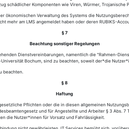
zug schädlicher Komponenten wie Viren, Würmer, Trojanische P
 einer ökonomischen Verwaltung des Systems die Nutzungsbere
nicht mehr am LMS angemeldet haben oder deren RUBIKS-Account
§ 7
Beachtung sonstiger Regelungen
estehenden Dienstvereinbarungen, namentlich die "Rahmen-Die
-Universität Bochum, sind zu beachten, soweit der*die Nutzer*i
u beachten.
§ 8
Haftung
esetzliche Pflichten oder die in diesen allgemeinen Nutzungsb
ndesbeamtengesetz und für Angestellte und Arbeiter § 3 Abs. 7
en die Nutzer*innen für Vorsatz und Fahrlässigkeit.
verbindung nicht gewährleisten. IT.Services bemüht sich, vorü