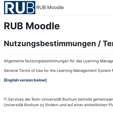
Zum Hauptinhalt
RUB Moodle
RUB Moodle
Nutzungsbestimmungen / Te
Allgemeine Nutzungsbestimmungen für das Learning Manag
General Terms of Use for the
L
earning
M
anagement
S
ystem 
[
English version below
]
IT.Services der Ruhr-Universität Bochum betreibt gemeinsa
Universität Bochum zu fördern und auf einer einheitlichen