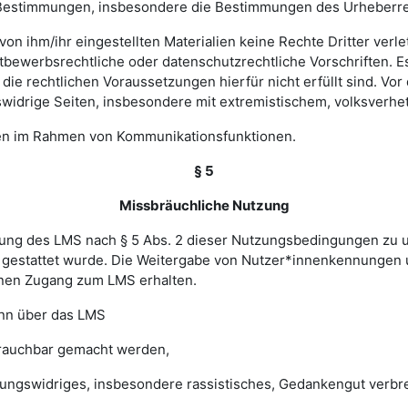
hen Bestimmungen, insbesondere die Bestimmungen des Urheberr
e von ihm/ihr eingestellten Materialien keine Rechte Dritter ver
bewerbsrechtliche oder datenschutzrechtliche Vorschriften. Es 
e rechtlichen Voraussetzungen hierfür nicht erfüllt sind. Vor d
widrige Seiten, insbesondere mit extremistischem, volksverhet
gen im Rahmen von Kommunikationsfunktionen.
§ 5
Missbräuchliche Nutzung
ung des LMS nach § 5 Abs. 2 dieser Nutzungsbedingungen zu unte
gestattet wurde. Die Weitergabe von Nutzer*innenkennungen u
einen Zugang zum LMS erhalten.
enn über das LMS
brauchbar gemacht werden,
sungswidriges, insbesondere rassistisches, Gedankengut verbrei