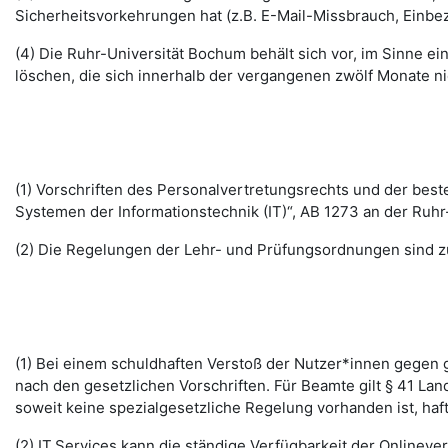
Sicherheitsvorkehrungen hat (z.B. E-Mail-Missbrauch, Einbe
(4) Die Ruhr-Universität Bochum behält sich vor, im Sinne
löschen, die sich innerhalb der vergangenen zwölf Monate 
(1) Vorschriften des Personalvertretungsrechts und der b
Systemen der Informationstechnik (IT)“, AB 1273 an der Ruhr
(2) Die Regelungen der Lehr- und Prüfungsordnungen sind z
(1) Bei einem schuldhaften Verstoß der Nutzer*innen gegen g
nach den gesetzlichen Vorschriften. Für Beamte gilt § 41 La
soweit keine spezialgesetzliche Regelung vorhanden ist, haft
(2) IT.Services kann die ständige Verfügbarkeit der Online