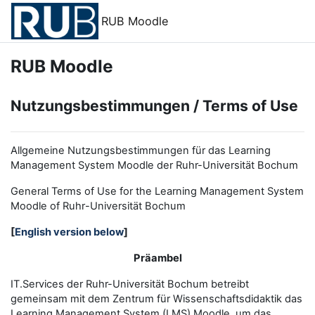
Zum Hauptinhalt
RUB Moodle
RUB Moodle
Nutzungsbestimmungen / Terms of Use
Allgemeine Nutzungsbestimmungen für das Learning
Management System Moodle der Ruhr-Universität Bochum
General Terms of Use for the
L
earning
M
anagement
S
ystem
Moodle of Ruhr
-
Universit
ät Bochum
[
English version below
]
Präambel
IT.Services der Ruhr-Universität Bochum betreibt
gemeinsam mit dem Zentrum für Wissenschaftsdidaktik das
Learning Management System (LMS) Moodle, um das