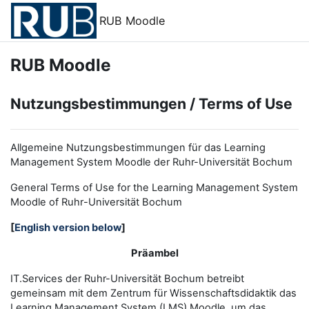
Zum Hauptinhalt
RUB Moodle
RUB Moodle
Nutzungsbestimmungen / Terms of Use
Allgemeine Nutzungsbestimmungen für das Learning
Management System Moodle der Ruhr-Universität Bochum
General Terms of Use for the
L
earning
M
anagement
S
ystem
Moodle of Ruhr
-
Universit
ät Bochum
[
English version below
]
Präambel
IT.Services der Ruhr-Universität Bochum betreibt
gemeinsam mit dem Zentrum für Wissenschaftsdidaktik das
Learning Management System (LMS) Moodle, um das