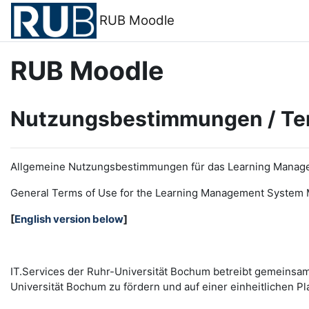
Zum Hauptinhalt
RUB Moodle
RUB Moodle
Nutzungsbestimmungen / Te
Allgemeine Nutzungsbestimmungen für das Learning Manag
General Terms of Use for the
L
earning
M
anagement
S
ystem 
[
English version below
]
IT.Services der Ruhr-Universität Bochum betreibt gemeinsa
Universität Bochum zu fördern und auf einer einheitlichen