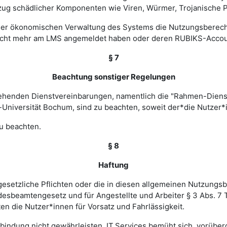
zug schädlicher Komponenten wie Viren, Würmer, Trojanische P
 einer ökonomischen Verwaltung des Systems die Nutzungsbere
nicht mehr am LMS angemeldet haben oder deren RUBIKS-Account
§ 7
Beachtung sonstiger Regelungen
estehenden Dienstvereinbarungen, namentlich die "Rahmen-Die
-Universität Bochum, sind zu beachten, soweit der*die Nutzer*i
u beachten.
§ 8
Haftung
esetzliche Pflichten oder die in diesen allgemeinen Nutzungsb
ndesbeamtengesetz und für Angestellte und Arbeiter § 3 Abs. 7
en die Nutzer*innen für Vorsatz und Fahrlässigkeit.
verbindung nicht gewährleisten. IT.Services bemüht sich, vorü