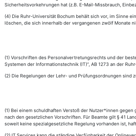
Sicherheitsvorkehrungen hat (z.B. E-Mail-Missbrauch, Einbe
(4) Die Ruhr-Universität Bochum behält sich vor, im Sinne
löschen, die sich innerhalb der vergangenen zwölf Monate 
(1) Vorschriften des Personalvertretungsrechts und der b
Systemen der Informationstechnik (IT)“, AB 1273 an der Ruhr
(2) Die Regelungen der Lehr- und Prüfungsordnungen sind z
(1) Bei einem schuldhaften Verstoß der Nutzer*innen gegen g
nach den gesetzlichen Vorschriften. Für Beamte gilt § 41 La
soweit keine spezialgesetzliche Regelung vorhanden ist, haft
(2) IT.Services kann die ständige Verfügbarkeit der Online