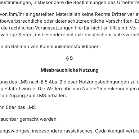
hen Bestimmungen, insbesondere die Bestimmungen des Urheberr
e von ihm/ihr eingestellten Materialien keine Rechte Dritter ver
bewerbsrechtliche oder datenschutzrechtliche Vorschriften. Es 
e rechtlichen Voraussetzungen hierfür nicht erfüllt sind. Vor d
widrige Seiten, insbesondere mit extremistischem, volksverhet
gen im Rahmen von Kommunikationsfunktionen.
§ 5
Missbräuchliche Nutzung
ung des LMS nach § 5 Abs. 2 dieser Nutzungsbedingungen zu unte
gestattet wurde. Die Weitergabe von Nutzer*innenkennungen u
einen Zugang zum LMS erhalten.
enn über das LMS
brauchbar gemacht werden,
sungswidriges, insbesondere rassistisches, Gedankengut verbrei