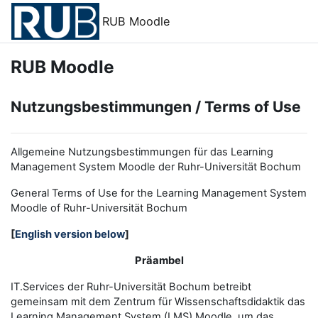
Zum Hauptinhalt
RUB Moodle
RUB Moodle
Nutzungsbestimmungen / Terms of Use
Allgemeine Nutzungsbestimmungen für das Learning
Management System Moodle der Ruhr-Universität Bochum
General Terms of Use for the
L
earning
M
anagement
S
ystem
Moodle of Ruhr
-
Universit
ät Bochum
[
English version below
]
Präambel
IT.Services der Ruhr-Universität Bochum betreibt
gemeinsam mit dem Zentrum für Wissenschaftsdidaktik das
Learning Management System (LMS) Moodle, um das