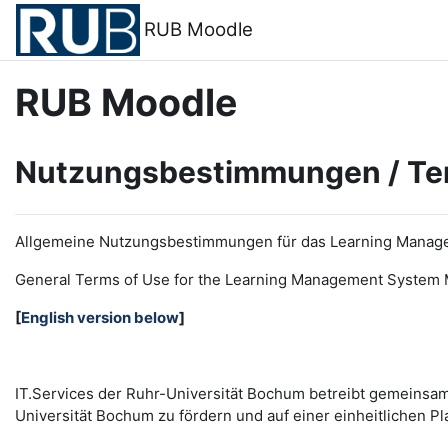
Zum Hauptinhalt
RUB Moodle
RUB Moodle
Nutzungsbestimmungen / Te
Allgemeine Nutzungsbestimmungen für das Learning Manag
General Terms of Use for the
L
earning
M
anagement
S
ystem 
[
English version below
]
IT.Services der Ruhr-Universität Bochum betreibt gemeinsa
Universität Bochum zu fördern und auf einer einheitlichen