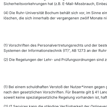
Sicherheitsvorkehrungen hat (z.B. E-Mail-Missbrauch, Einbe
(4) Die Ruhr-Universität Bochum behält sich vor, im Sinne
löschen, die sich innerhalb der vergangenen zwölf Monate 
(1) Vorschriften des Personalvertretungsrechts und der b
Systemen der Informationstechnik (IT)“, AB 1273 an der Ruhr
(2) Die Regelungen der Lehr- und Prüfungsordnungen sind z
(1) Bei einem schuldhaften Verstoß der Nutzer*innen gegen g
nach den gesetzlichen Vorschriften. Für Beamte gilt § 41 La
soweit keine spezialgesetzliche Regelung vorhanden ist, haft
(2) IT.Services kann die ständige Verfügbarkeit der Online