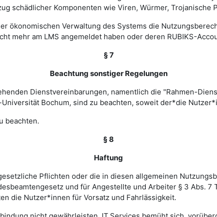
zug schädlicher Komponenten wie Viren, Würmer, Trojanische P
 einer ökonomischen Verwaltung des Systems die Nutzungsbere
nicht mehr am LMS angemeldet haben oder deren RUBIKS-Account
§ 7
Beachtung sonstiger Regelungen
estehenden Dienstvereinbarungen, namentlich die "Rahmen-Die
-Universität Bochum, sind zu beachten, soweit der*die Nutzer*i
u beachten.
§ 8
Haftung
esetzliche Pflichten oder die in diesen allgemeinen Nutzungsb
ndesbeamtengesetz und für Angestellte und Arbeiter § 3 Abs. 7
en die Nutzer*innen für Vorsatz und Fahrlässigkeit.
verbindung nicht gewährleisten. IT.Services bemüht sich, vorü