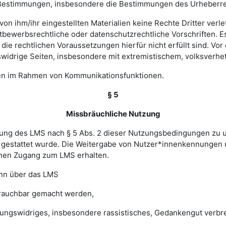
hen Bestimmungen, insbesondere die Bestimmungen des Urheberr
e von ihm/ihr eingestellten Materialien keine Rechte Dritter ver
bewerbsrechtliche oder datenschutzrechtliche Vorschriften. Es 
e rechtlichen Voraussetzungen hierfür nicht erfüllt sind. Vor d
widrige Seiten, insbesondere mit extremistischem, volksverhet
gen im Rahmen von Kommunikationsfunktionen.
§ 5
Missbräuchliche Nutzung
ung des LMS nach § 5 Abs. 2 dieser Nutzungsbedingungen zu unte
gestattet wurde. Die Weitergabe von Nutzer*innenkennungen u
einen Zugang zum LMS erhalten.
enn über das LMS
brauchbar gemacht werden,
sungswidriges, insbesondere rassistisches, Gedankengut verbrei