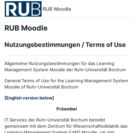
Zum Hauptinhalt
RUB Moodle
RUB Moodle
Nutzungsbestimmungen / Terms of Use
Allgemeine Nutzungsbestimmungen für das Learning
Management System Moodle der Ruhr-Universität Bochum
General Terms of Use for the
L
earning
M
anagement
S
ystem
Moodle of Ruhr
-
Universit
ät Bochum
[
English version below
]
Präambel
IT.Services der Ruhr-Universität Bochum betreibt
gemeinsam mit dem Zentrum für Wissenschaftsdidaktik das
Learning Management System (LMS) Moodle, um das