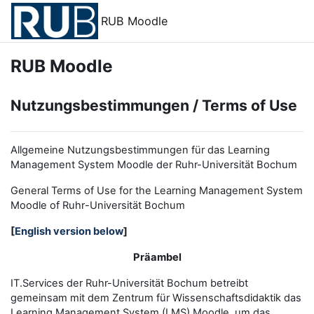
Zum Hauptinhalt
RUB Moodle
RUB Moodle
Nutzungsbestimmungen / Terms of Use
Allgemeine Nutzungsbestimmungen für das Learning
Management System Moodle der Ruhr-Universität Bochum
General Terms of Use for the
L
earning
M
anagement
S
ystem
Moodle of Ruhr
-
Universit
ät Bochum
[
English version below
]
Präambel
IT.Services der Ruhr-Universität Bochum betreibt
gemeinsam mit dem Zentrum für Wissenschaftsdidaktik das
Learning Management System (LMS) Moodle, um das